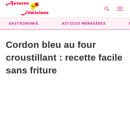
GASTRONOMIE
ASTUCES MÉNAGÈRES
Cordon bleu au four
Type
your
croustillant : recette facile
searc
query
and
sans friture
hit
enter: