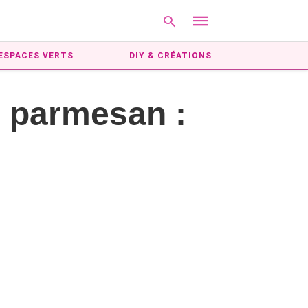
ESPACES VERTS
DIY & CRÉATIONS
e parmesan :
Type
your
search
query
and
hit
enter: