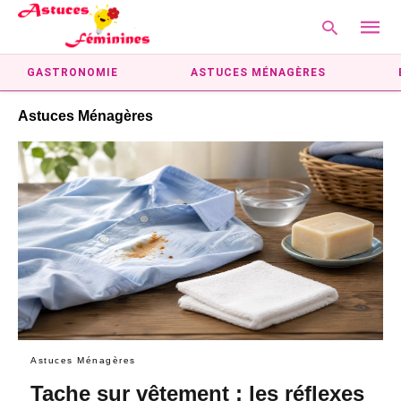
GASTRONOMIE
ASTUCES MÉNAGÈRES
Astuces Ménagères
Type
your
searc
query
and
hit
enter:
Astuces Ménagères
Tache sur vêtement : les réflexes