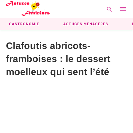
GASTRONOMIE
ASTUCES MÉNAGÈRES
Clafoutis abricots-
Type
your
framboises : le dessert
searc
query
and
moelleux qui sent l’été
hit
enter: