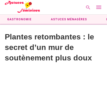
GASTRONOMIE
ASTUCES MÉNAGÈRES
Plantes retombantes : le
Type
your
secret d’un mur de
searc
query
and
soutènement plus doux
hit
enter: