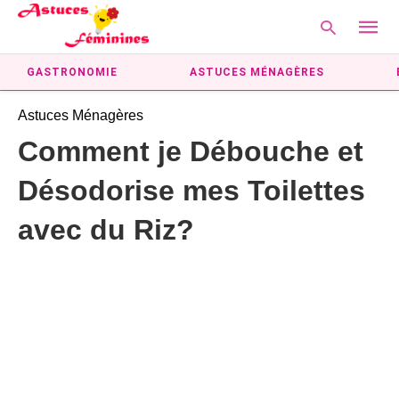
GASTRONOMIE
ASTUCES MÉNAGÈRES
Astuces Ménagères
Type
Comment je Débouche et
your
searc
Désodorise mes Toilettes
query
and
hit
avec du Riz?
enter: