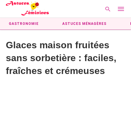
GASTRONOMIE
ASTUCES MÉNAGÈRES
Glaces maison fruitées
Type
your
sans sorbetière : faciles,
searc
query
and
fraîches et crémeuses
hit
enter: