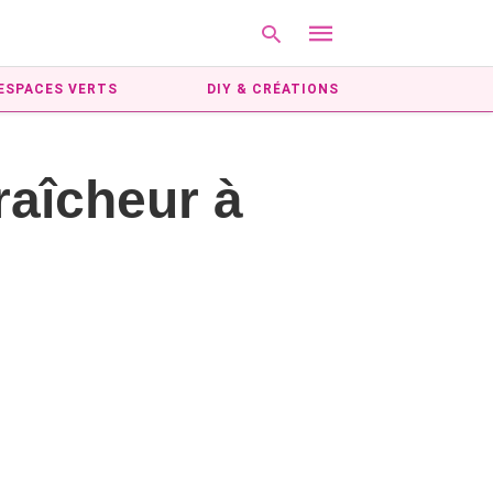
ESPACES VERTS
DIY & CRÉATIONS
Type
fraîcheur à
your
search
query
and
hit
enter: