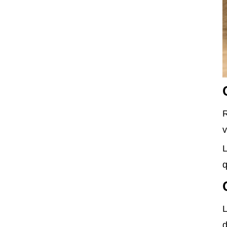
R
v
L
q
L
d