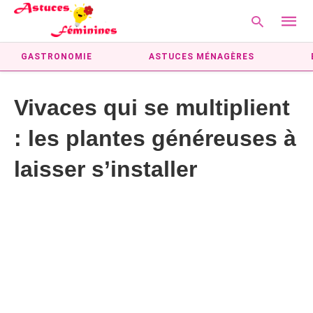
GASTRONOMIE
ASTUCES MÉNAGÈRES
Vivaces qui se multiplient
Type
your
: les plantes généreuses à
searc
query
and
laisser s’installer
hit
enter: