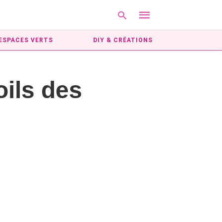
ESPACES VERTS
DIY & CRÉATIONS
Type
ils des
your
search
query
and
hit
enter: