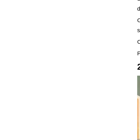
d
C
s
C
P