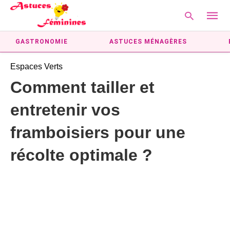
GASTRONOMIE
ASTUCES MÉNAGÈRES
Espaces Verts
Type
Comment tailler et
your
searc
entretenir vos
query
and
hit
framboisiers pour une
enter:
récolte optimale ?