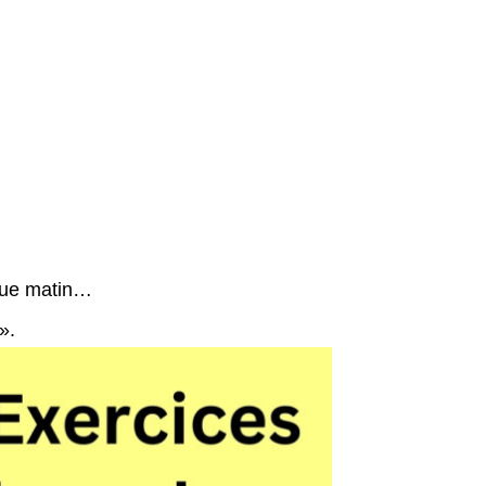
que matin…
».