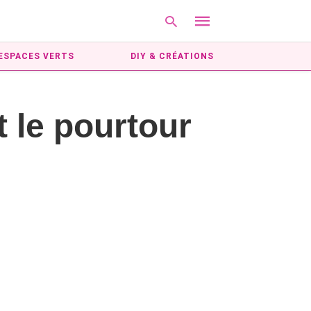
ESPACES VERTS
DIY & CRÉATIONS
Type
le pourtour
your
search
query
and
hit
enter: