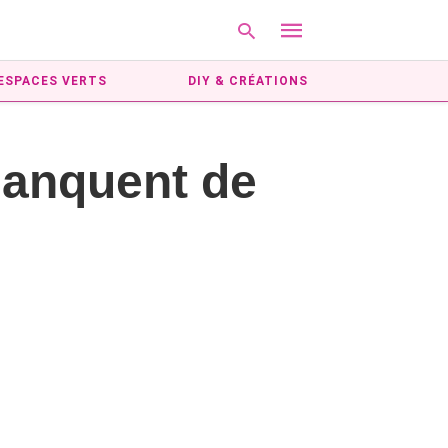
ESPACES VERTS
DIY & CRÉATIONS
Type
Manquent de
your
search
query
and
hit
enter: