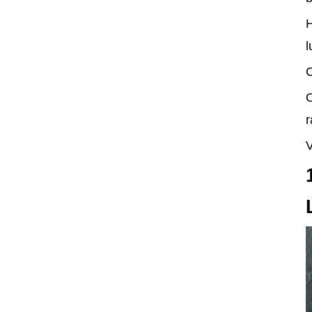
H
l
C
O
r
V