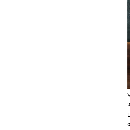
V
t
L
o