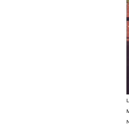
L
M
N