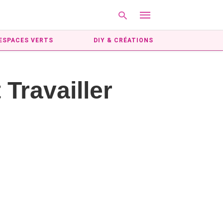
ESPACES VERTS
DIY & CRÉATIONS
Type
Travailler
your
search
query
and
hit
enter: