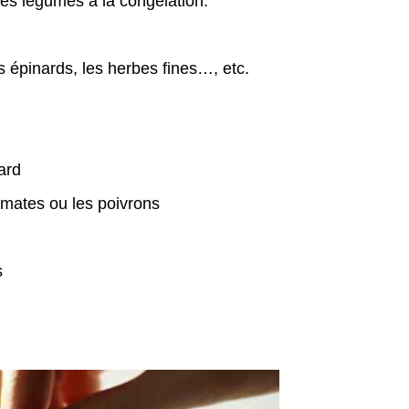
ses légumes à la congélation:
es épinards, les herbes fines…, etc.
ard
omates ou les poivrons
s