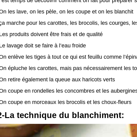
l est temps de découvrir comment on fait pour préparer 
On les lave, on les pèle, on les coupe et on les blanchit
ça marche pour les carottes, les brocolis, les courges, l
Les produits doivent être frais et de qualité
Le lavage doit se faire à l’eau froide
On enlève les tiges à tout ce qui est feuillu comme l’épin
On épluche les carottes, mais pas nécessairement les t
On retire également la queue aux haricots verts
On coupe en rondelles les concombres et les aubergine
On coupe en morceaux les brocolis et les choux-fleurs
2-La technique du blanchiment: