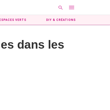
ESPACES VERTS
DIY & CRÉATIONS
Type
es dans les
your
search
query
and
hit
enter: