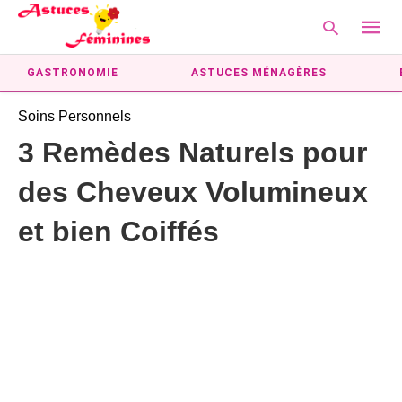
GASTRONOMIE
ASTUCES MÉNAGÈRES
Soins Personnels
Type
3 Remèdes Naturels pour
your
searc
des Cheveux Volumineux
query
and
hit
et bien Coiffés
enter: