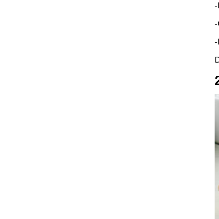
-
-
-
D