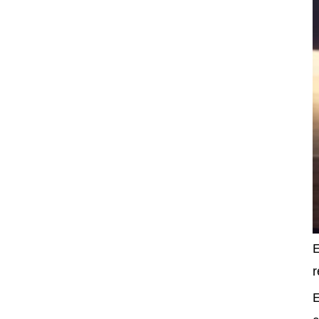
E
r
E