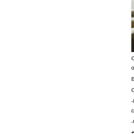
C
o
E
C
-
c
-