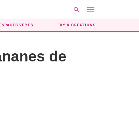
ESPACES VERTS
DIY & CRÉATIONS
Type
ananes de
your
search
query
and
hit
enter: