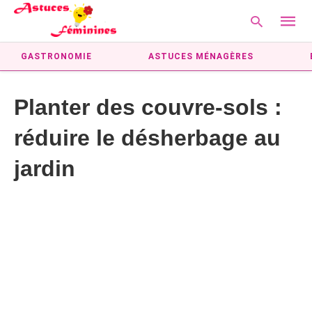
GASTRONOMIE
ASTUCES MÉNAGÈRES
Planter des couvre-sols :
Type
your
réduire le désherbage au
searc
query
and
jardin
hit
enter: