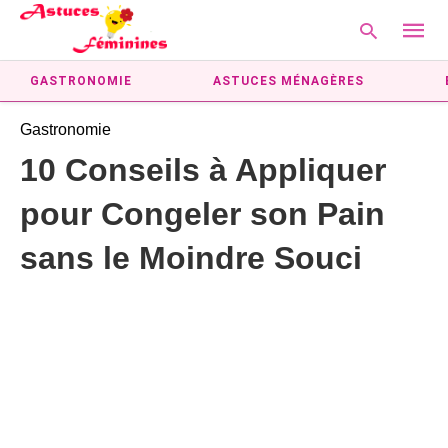
GASTRONOMIE
ASTUCES MÉNAGÈRES
Gastronomie
Type
10 Conseils à Appliquer
your
searc
pour Congeler son Pain
query
and
hit
sans le Moindre Souci
enter: