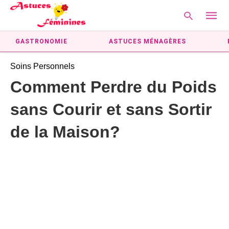
GASTRONOMIE
ASTUCES MÉNAGÈRES
Soins Personnels
Type
Comment Perdre du Poids
your
searc
sans Courir et sans Sortir
query
and
hit
de la Maison?
enter: