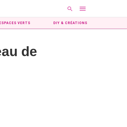
ESPACES VERTS
DIY & CRÉATIONS
Type
eau de
your
search
query
and
hit
enter: