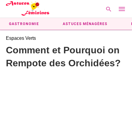
GASTRONOMIE
ASTUCES MÉNAGÈRES
Espaces Verts
Type
Comment et Pourquoi on
your
searc
Rempote des Orchidées?
query
and
hit
enter: