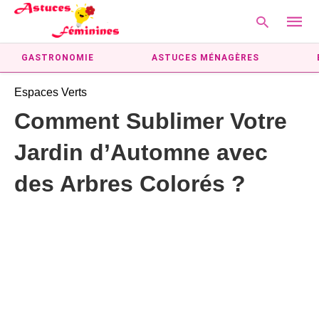
GASTRONOMIE
ASTUCES MÉNAGÈRES
Espaces Verts
Type
Comment Sublimer Votre
your
searc
Jardin d’Automne avec
query
and
hit
des Arbres Colorés ?
enter: