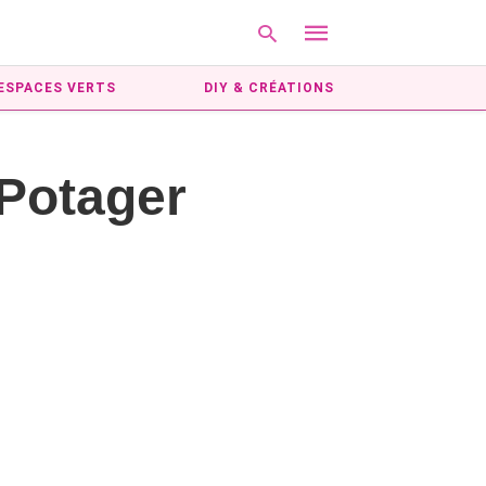
ESPACES VERTS
DIY & CRÉATIONS
Type
 Potager
your
search
query
and
hit
enter: