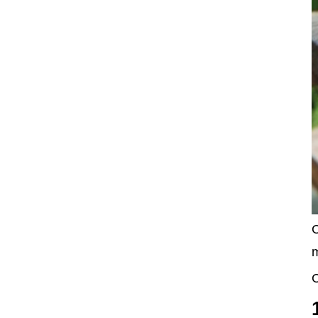
C
m
C