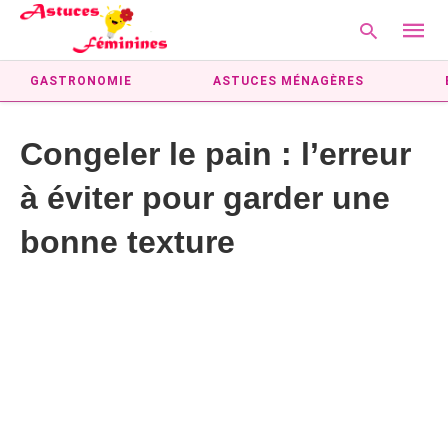
GASTRONOMIE
ASTUCES MÉNAGÈRES
Congeler le pain : l’erreur
Type
your
à éviter pour garder une
searc
query
and
bonne texture
hit
enter: