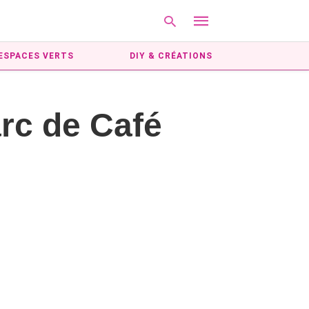
ESPACES VERTS
DIY & CRÉATIONS
Type
rc de Café
your
search
query
and
hit
enter: