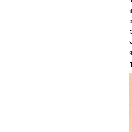
d
I
p
C
V
q