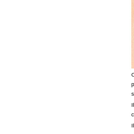
C
p
s
I
c
I