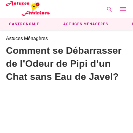
GASTRONOMIE
ASTUCES MÉNAGÈRES
Astuces Ménagères
Type
Comment se Débarrasser
your
searc
de l’Odeur de Pipi d’un
query
and
hit
Chat sans Eau de Javel?
enter: