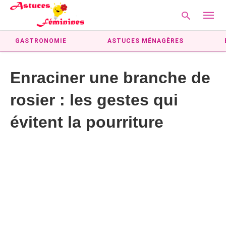
GASTRONOMIE
ASTUCES MÉNAGÈRES
Enraciner une branche de
Type
your
rosier : les gestes qui
searc
query
and
évitent la pourriture
hit
enter: