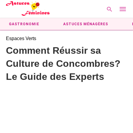
GASTRONOMIE
ASTUCES MÉNAGÈRES
Espaces Verts
Type
Comment Réussir sa
your
searc
Culture de Concombres?
query
and
hit
Le Guide des Experts
enter: