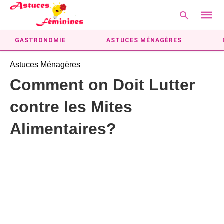
GASTRONOMIE
ASTUCES MÉNAGÈRES
Astuces Ménagères
Type
Comment on Doit Lutter
your
searc
contre les Mites
query
and
hit
Alimentaires?
enter: