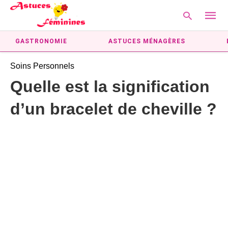
GASTRONOMIE
ASTUCES MÉNAGÈRES
Soins Personnels
Type
Quelle est la signification
your
searc
d’un bracelet de cheville ?
query
and
hit
enter: