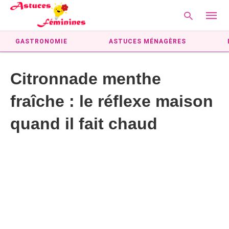
GASTRONOMIE
ASTUCES MÉNAGÈRES
Citronnade menthe
Type
your
fraîche : le réflexe maison
searc
query
and
quand il fait chaud
hit
enter: