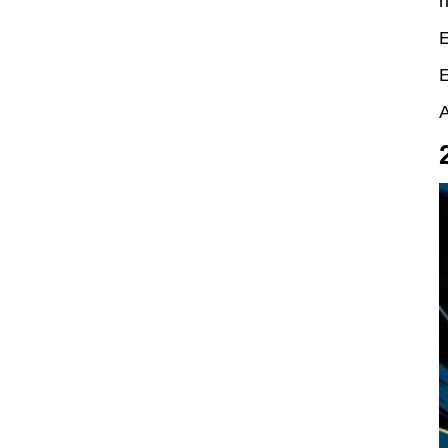
r
E
E
A