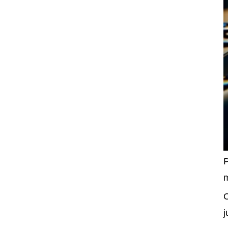
P
m
C
j