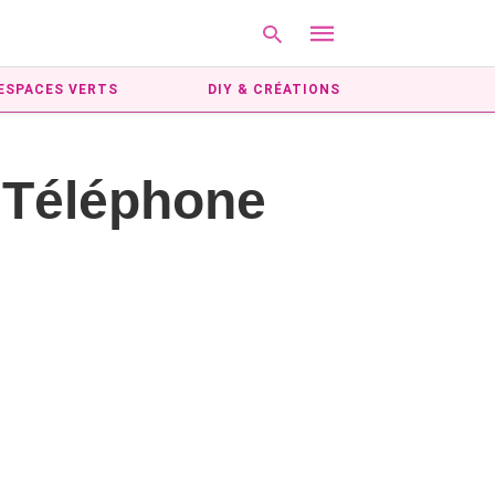
ESPACES VERTS
DIY & CRÉATIONS
Type
e Téléphone
your
search
query
and
hit
enter: