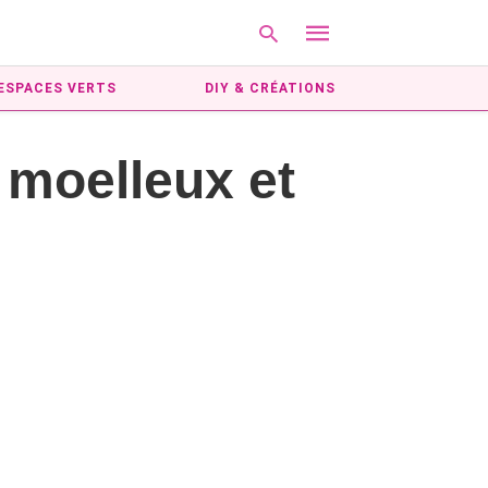
ESPACES VERTS
DIY & CRÉATIONS
 moelleux et
Type
your
search
query
and
hit
enter: