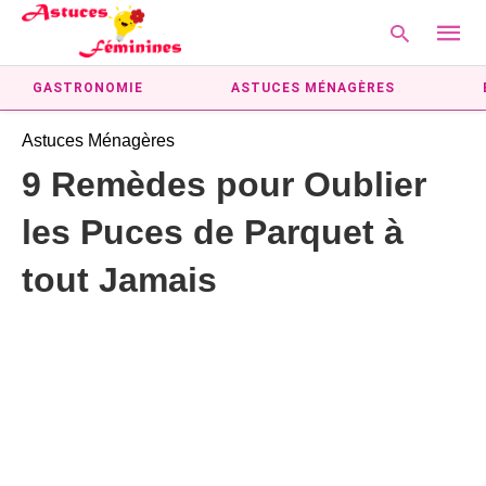
GASTRONOMIE
ASTUCES MÉNAGÈRES
Astuces Ménagères
Type
9 Remèdes pour Oublier
your
searc
les Puces de Parquet à
query
and
hit
tout Jamais
enter: