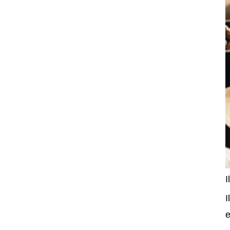
I
I
e