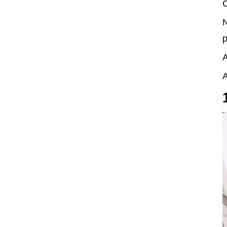
C
N
p
A
A