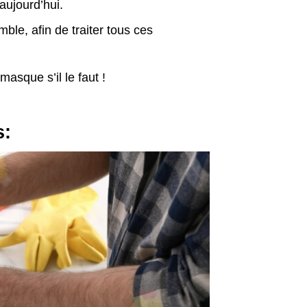
aujourd’hui.
e, afin de traiter tous ces
asque s’il le faut !
s: