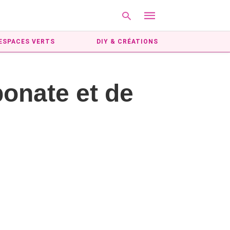
ESPACES VERTS
DIY & CRÉATIONS
Type
bonate et de
your
search
query
and
hit
enter: