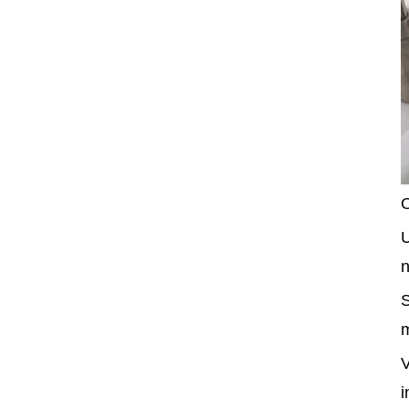
O
U
n
S
m
V
i