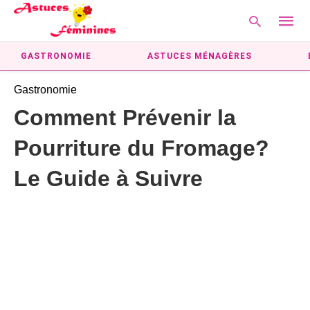
GASTRONOMIE
ASTUCES MÉNAGÈRES
Gastronomie
Type
Comment Prévenir la
your
searc
Pourriture du Fromage?
query
and
hit
Le Guide à Suivre
enter: