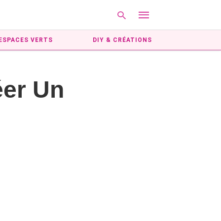
ESPACES VERTS
DIY & CRÉATIONS
Type
éer Un
your
search
query
and
hit
enter: