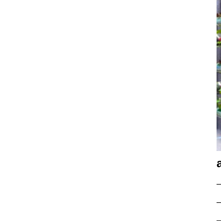
–
–
–