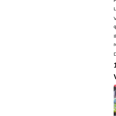
L
V
q
I
r
D