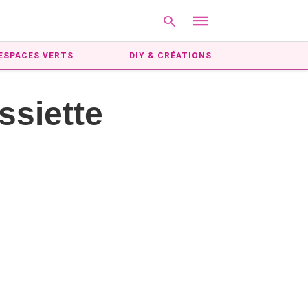
ESPACES VERTS
DIY & CRÉATIONS
ssiette
Type
your
search
query
and
hit
enter: