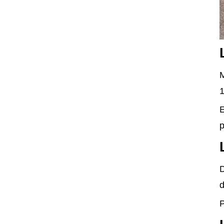
1
E
p
D
d
P