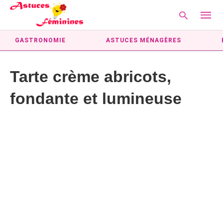
GASTRONOMIE
ASTUCES MÉNAGÈRES
Tarte crème abricots,
Type
your
fondante et lumineuse
searc
query
and
hit
enter: