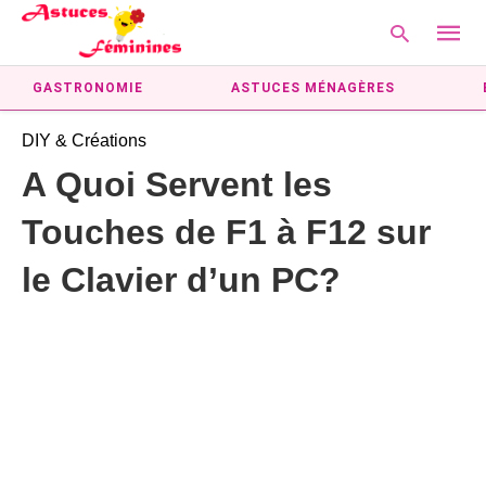
GASTRONOMIE
ASTUCES MÉNAGÈRES
DIY & Créations
Type
A Quoi Servent les
your
searc
Touches de F1 à F12 sur
query
and
hit
le Clavier d’un PC?
enter: