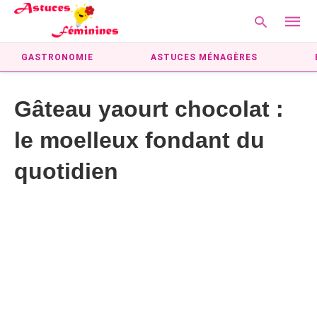
GASTRONOMIE
ASTUCES MÉNAGÈRES
Gâteau yaourt chocolat :
Type
your
le moelleux fondant du
searc
query
and
quotidien
hit
enter: